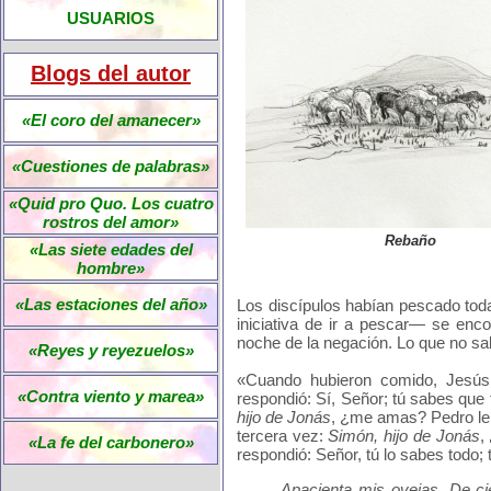
USUARIOS
Blogs del autor
«El coro del amanecer»
«Cuestiones de palabras»
«Quid pro Quo. Los cuatro
rostros del amor»
Rebaño
«Las siete edades del
hombre»
«Las estaciones del año»
Los discípulos habían pescado tod
iniciativa de ir a pescar— se enc
noche de la negación. Lo que no sa
«Reyes y reyezuelos»
«Cuando hubieron comido, Jesú
«Contra viento y marea»
respondió: Sí, Señor; tú sabes que 
hijo de Jonás
, ¿me amas? Pedro le r
tercera vez:
Simón, hijo de Jonás
,
«La fe del carbonero»
respondió: Señor, tú lo sabes todo; 
Apacienta mis ovejas. De ci